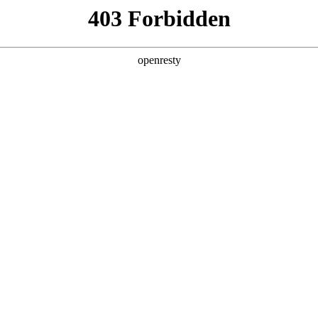
您需要什么帮助？
请填写您的相关情况，我们将及时联系您反馈处理
*
公司
*
姓名
*
电话